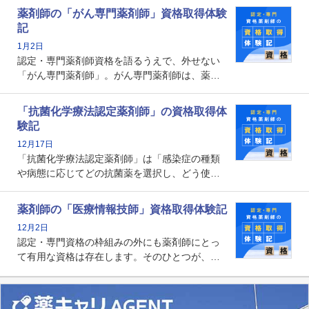
とから、救急認定薬剤師を目指す病院薬剤師も
薬剤師の「がん専門薬剤師」資格取得体験
増えているのではないでしょうか。今回はそん
記
な救急認定薬剤師の取得体験記をご紹介しま
1月2日
す。
認定・専門薬剤師資格を語るうえで、外せない
「がん専門薬剤師」。がん専門薬剤師は、薬剤
師として初めて医療法上広告が可能な専門性に
関する資格として、2009年に発足しました。薬
「抗菌化学療法認定薬剤師」の資格取得体
剤師の専門性を活かして高度化するがん医療に
験記
貢献する姿は、今も病院薬剤師にとって一目置
12月17日
かれる存在です。
「抗菌化学療法認定薬剤師」は「感染症の種類
や病態に応じてどの抗菌薬を選択し、どう使っ
たらいいのか」まで踏み込んで提案・実践でき
る薬剤師です。現在、感染防止対策加算の施設
薬剤師の「医療情報技師」資格取得体験記
基準に専任の薬剤師配置が挙げられており、今
12月2日
後は感染症領域で薬剤師に、より多くの役割が
認定・専門資格の枠組みの外にも薬剤師にとっ
求められる可能性もあります。
て有用な資格は存在します。そのひとつが、
「医療情報技師」です。患者の病歴、経過、検
査データ、投薬歴など非常に多岐にわたる医療
データを利活用し、またシステム管理できるこ