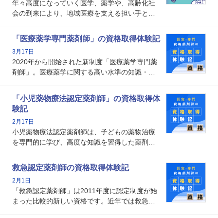
年々高度になっていく医学、薬学や、高齢化社
会の到来により、地域医療を支える担い手とし
ての薬剤師の存在がクローズアップされるなか
で、重要度が増しているのが認定薬剤師という
「医療薬学専門薬剤師」の資格取得体験記
資格です。認定薬剤師とはいったいどんな資格
3月17日
なのでしょうか。それを取得するとどのような
2020年から開始された新制度「医療薬学専門薬
メリットがあるのでしょうか。
剤師」。医療薬学に関する高い水準の知識・技
能を備えた薬剤師の養成を目的としており、薬
剤師としての専門性を示す客観的な根拠の一つ
「小児薬物療法認定薬剤師」の資格取得体
となります。取得要件は多岐に渡り、審査も複
験記
数回ありますが、患者さんに対して一定の能力
2月17日
の証明になる資格と言えます。
小児薬物療法認定薬剤師は、子どもの薬物治療
を専門的に学び、高度な知識を習得した薬剤師
です。子どもの発達段階における身体的特徴
や、特有の疾患、心理状況を理解し、専門性を
救急認定薬剤師の資格取得体験記
深めることで、子どもとその保護者に寄り添え
2月1日
る存在です。今回はそんな小児薬物療法認定薬
「救急認定薬剤師」は2011年度に認定制度が始
剤師の取得体験記をご紹介します。
まった比較的新しい資格です。近年では救急病
棟に薬剤師を配置する病院が増えてきているこ