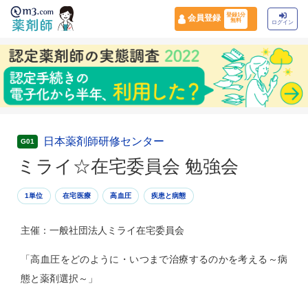
登録1分
会員登録
無料
ログイン
日本薬剤師研修センター
G01
ミライ☆在宅委員会 勉強会
1単位
在宅医療
高血圧
疾患と病態
主催：一般社団法人ミライ在宅委員会
「高血圧をどのように・いつまで治療するのかを考える～病
態と薬剤選択～」