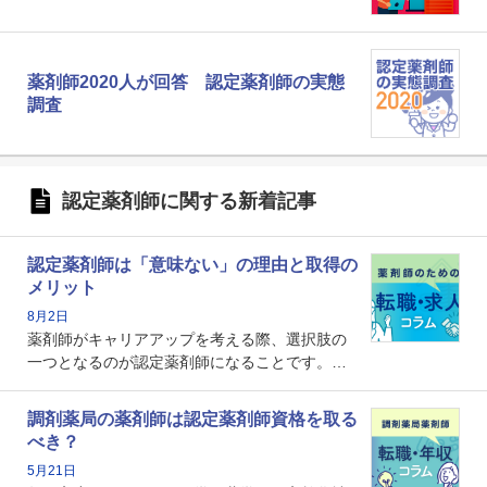
薬剤師2020人が回答 認定薬剤師の実態
調査
認定薬剤師に関する新着記事
認定薬剤師は「意味ない」の理由と取得の
メリット
8月2日
薬剤師がキャリアアップを考える際、選択肢の
一つとなるのが認定薬剤師になることです。し
かし、「認定薬剤師は取得しても意味がない」
という声を聞いたことがあるかもしれません。
調剤薬局の薬剤師は認定薬剤師資格を取る
本記事では、認定薬剤師が「意味ない」といわ
べき？
れる理由や、取得するメリット、年収・キャリ
5月21日
アへの影響を解説します。