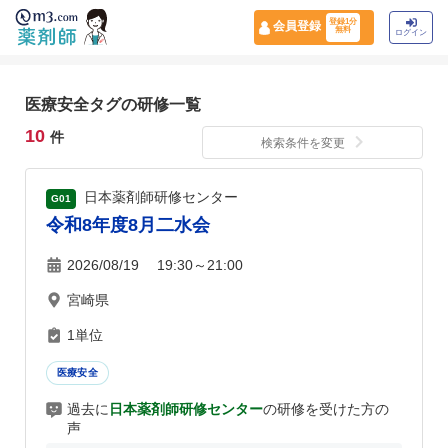
登録1分
会員登録
無料
ログイン
医療安全タグの研修一覧
10
件
検索条件を変更
日本薬剤師研修センター
G01
令和8年度8月二水会
2026/08/19 19:30～21:00
宮崎県
1単位
医療安全
過去に
日本薬剤師研修センター
の研修を受けた方の
声