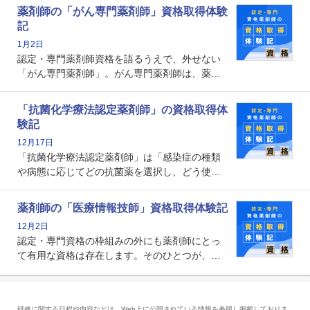
とから、救急認定薬剤師を目指す病院薬剤師も
薬剤師の「がん専門薬剤師」資格取得体験
増えているのではないでしょうか。今回はそん
記
な救急認定薬剤師の取得体験記をご紹介しま
1月2日
す。
認定・専門薬剤師資格を語るうえで、外せない
「がん専門薬剤師」。がん専門薬剤師は、薬剤
師として初めて医療法上広告が可能な専門性に
関する資格として、2009年に発足しました。薬
「抗菌化学療法認定薬剤師」の資格取得体
剤師の専門性を活かして高度化するがん医療に
験記
貢献する姿は、今も病院薬剤師にとって一目置
12月17日
かれる存在です。
「抗菌化学療法認定薬剤師」は「感染症の種類
や病態に応じてどの抗菌薬を選択し、どう使っ
たらいいのか」まで踏み込んで提案・実践でき
る薬剤師です。現在、感染防止対策加算の施設
薬剤師の「医療情報技師」資格取得体験記
基準に専任の薬剤師配置が挙げられており、今
12月2日
後は感染症領域で薬剤師に、より多くの役割が
認定・専門資格の枠組みの外にも薬剤師にとっ
求められる可能性もあります。
て有用な資格は存在します。そのひとつが、
「医療情報技師」です。患者の病歴、経過、検
査データ、投薬歴など非常に多岐にわたる医療
データを利活用し、またシステム管理できるこ
研修に関する日程や内容などは、Web上に公開されている情報を参照し掲載しておりま