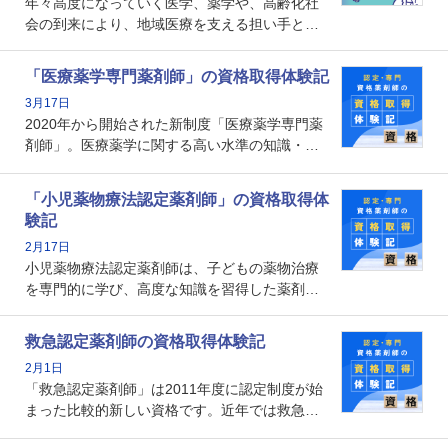
年々高度になっていく医学、薬学や、高齢化社
会の到来により、地域医療を支える担い手とし
ての薬剤師の存在がクローズアップされるなか
で、重要度が増しているのが認定薬剤師という
「医療薬学専門薬剤師」の資格取得体験記
資格です。認定薬剤師とはいったいどんな資格
3月17日
なのでしょうか。それを取得するとどのような
2020年から開始された新制度「医療薬学専門薬
メリットがあるのでしょうか。
剤師」。医療薬学に関する高い水準の知識・技
能を備えた薬剤師の養成を目的としており、薬
剤師としての専門性を示す客観的な根拠の一つ
「小児薬物療法認定薬剤師」の資格取得体
となります。取得要件は多岐に渡り、審査も複
験記
数回ありますが、患者さんに対して一定の能力
2月17日
の証明になる資格と言えます。
小児薬物療法認定薬剤師は、子どもの薬物治療
を専門的に学び、高度な知識を習得した薬剤師
です。子どもの発達段階における身体的特徴
や、特有の疾患、心理状況を理解し、専門性を
救急認定薬剤師の資格取得体験記
深めることで、子どもとその保護者に寄り添え
2月1日
る存在です。今回はそんな小児薬物療法認定薬
「救急認定薬剤師」は2011年度に認定制度が始
剤師の取得体験記をご紹介します。
まった比較的新しい資格です。近年では救急病
棟に薬剤師を配置する病院が増えてきているこ