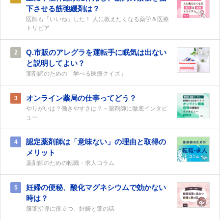
下させる筋弛緩剤は？
医師も「いいね」した！ 人に教えたくなる薬学＆医療
トリビア
Q.市販のアレグラを運転手に眠気は出ない
2
と説明してよい？
薬剤師のための「学べる医療クイズ」
オンライン薬局の仕事ってどう？
3
やりがいは？働きやすさは？～薬剤師に徹底インタビ
ュー
認定薬剤師は「意味ない」の理由と取得の
4
メリット
薬剤師のための転職・求人コラム
妊婦の便秘、酸化マグネシウムで効かない
5
時は？
服薬指導に役立つ、妊婦と薬の話