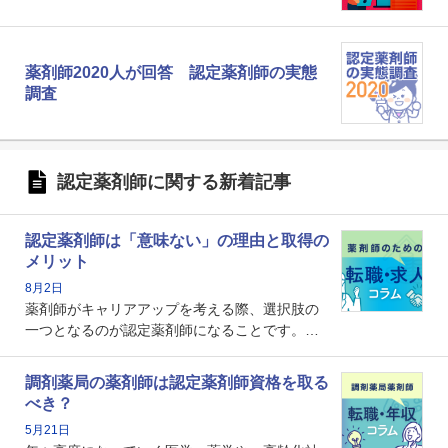
薬剤師2020人が回答 認定薬剤師の実態
調査
認定薬剤師に関する新着記事
認定薬剤師は「意味ない」の理由と取得の
メリット
8月2日
薬剤師がキャリアアップを考える際、選択肢の
一つとなるのが認定薬剤師になることです。し
かし、「認定薬剤師は取得しても意味がない」
という声を聞いたことがあるかもしれません。
調剤薬局の薬剤師は認定薬剤師資格を取る
本記事では、認定薬剤師が「意味ない」といわ
べき？
れる理由や、取得するメリット、年収・キャリ
5月21日
アへの影響を解説します。