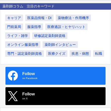
薬剤師コラム 注目のキーワード
キャリア
医薬品情報・DI
薬物療法・作用機序
門前薬局
服薬指導
医療過誤・ヒヤリハット
ライフ・雑学
研修認定薬剤師資格
オンライン服薬指導
薬剤師インタビュー
専門・認定薬剤師資格
医療クイズ
疾患・病態
転職
Follow
on Facebook
Follow
on X